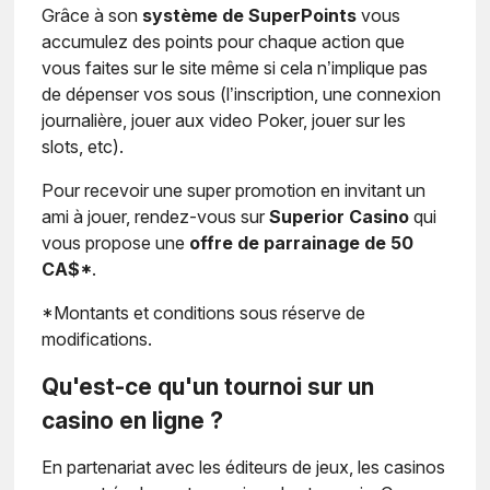
Grâce à son
système de SuperPoints
vous
accumulez des points pour chaque action que
vous faites sur le site même si cela n’implique pas
de dépenser vos sous (l’inscription, une connexion
journalière, jouer aux video Poker, jouer sur les
slots, etc).
Pour recevoir une super promotion en invitant un
ami à jouer, rendez-vous sur
Superior Casino
qui
vous propose une
offre de parrainage de 50
CA$*
.
*Montants et conditions sous réserve de
modifications.
Qu'est-ce qu'un tournoi sur un
casino en ligne ?
En partenariat avec les éditeurs de jeux, les casinos