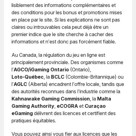
lisiblement des informations complémentaires et
des conditions pour les bonus et promotions mises
en place par le site. Si les explications ne sont pas
claires ou introuvables cela peut déjà être un
premier indice que le site cherche à cacher des
informations et n’est donc pas forcément fiable.
Au Canada, la régulation du jeu en ligne est
principalement provinciale. Des organismes comme
l’
AGCO/iGaming Ontario
(Ontario),
Loto‑Québec
, la
BCLC
(Colombie‑Britannique) ou
l’
AGLC
(Alberta) encadrent l’offre locale, tandis que
des autorités reconnues dans l’industrie comme la
Kahnawake Gaming Commission
, la
Malta
Gaming Authority
,
eCOGRA
et
Curaçao
eGaming
délivrent des licences et certifient des
pratiques équitables.
Vous pouvez ainsi vous fier aux licences que les