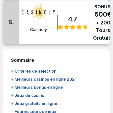
BONUS:
500€
4.7
5.
+ 200
Casinoly
Tours
Gratuit
Sommaire
+
Critères de sélection
+
Meilleurs casinos en ligne 2021
+
Meilleurs bonus en ligne
+
Jeux de casino
+
Jeux gratuits en ligne
Fournisseurs de jeux