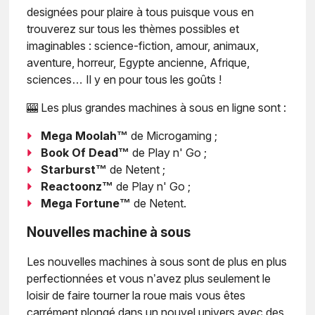
designées pour plaire à tous puisque vous en
trouverez sur tous les thèmes possibles et
imaginables : science-fiction, amour, animaux,
aventure, horreur, Egypte ancienne, Afrique,
sciences… Il y en pour tous les goûts !
🎰 Les plus grandes machines à sous en ligne sont :
Mega Moolah™
de Microgaming ;
Book Of Dead™
de Play n' Go ;
Starburst™
de Netent ;
Reactoonz™
de Play n' Go ;
Mega Fortune™
de Netent.
Nouvelles machine à sous
Les nouvelles machines à sous sont de plus en plus
perfectionnées et vous n’avez plus seulement le
loisir de faire tourner la roue mais vous êtes
carrément plongé dans un nouvel univers avec des