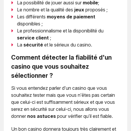
La possibilité de jouer aussi sur
mobile
;
Le nombre et la qualité des
jeux
proposés ;
Les différents
moyens de paiement
disponibles ;
Le professionnalisme et la disponibilité du
service client
;
La
sécurité
et le sérieux du casino.
Comment détecter la fiabilité d'un
casino que vous souhaitez
sélectionner ?
Si vous entendez parler d’un casino que vous
souhaitez tester mais que vous n’êtes pas certain
que celui-ci est suffisamment sérieux et que vous
serez en sécurité sur celui-ci, nous allons vous
donner
nos astuces
pour vérifier qu’il est fiable.
Un bon casino donnera toujours très clairement et