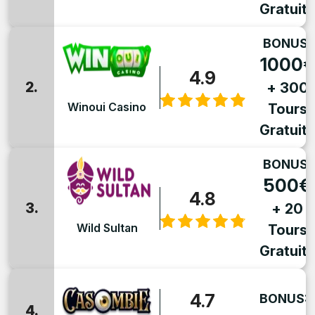
Gratuit
BONUS:
1000€
4.9
2.
+ 300
Winoui Casino
Tours
Gratuit
BONUS:
500€
4.8
3.
+ 20
Wild Sultan
Tours
Gratuit
4.7
BONUS:
4.