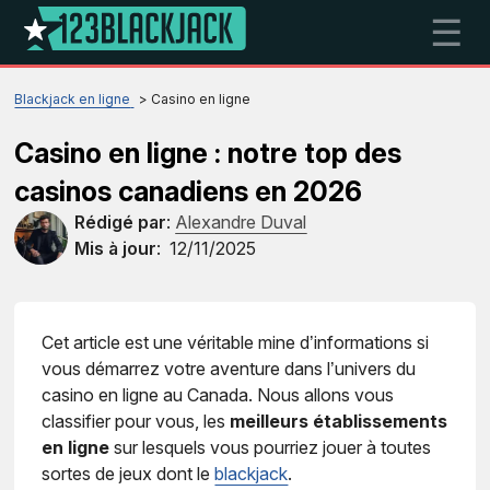
☰
Blackjack en ligne
Casino en ligne
Casino en ligne : notre top des
casinos canadiens en 2026
Rédigé par
:
Alexandre Duval
Mis à jour
:
12/11/2025
Cet article est une véritable mine d’informations si
vous démarrez votre aventure dans l’univers du
casino en ligne au Canada. Nous allons vous
classifier pour vous, les
meilleurs établissements
en ligne
sur lesquels vous pourriez jouer à toutes
sortes de jeux dont le
blackjack
.