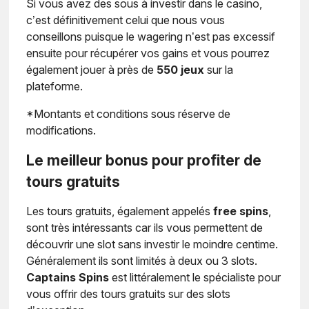
Si vous avez des sous à investir dans le casino,
c’est définitivement celui que nous vous
conseillons puisque le wagering n’est pas excessif
ensuite pour récupérer vos gains et vous pourrez
également jouer à près de
550 jeux
sur la
plateforme.
*Montants et conditions sous réserve de
modifications.
Le meilleur bonus pour profiter de
tours gratuits
Les tours gratuits, également appelés
free spins
,
sont très intéressants car ils vous permettent de
découvrir une slot sans investir le moindre centime.
Généralement ils sont limités à deux ou 3 slots.
Captains Spins
est littéralement le spécialiste pour
vous offrir des tours gratuits sur des slots