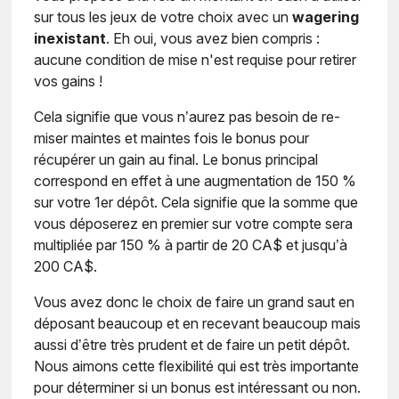
sur tous les jeux de votre choix avec un
wagering
inexistant
. Eh oui, vous avez bien compris :
aucune condition de mise n'est requise pour retirer
vos gains !
Cela signifie que vous n’aurez pas besoin de re-
miser maintes et maintes fois le bonus pour
récupérer un gain au final. Le bonus principal
correspond en effet à une augmentation de 150 %
sur votre 1er dépôt. Cela signifie que la somme que
vous déposerez en premier sur votre compte sera
multipliée par 150 % à partir de 20 CA$ et jusqu’à
200 CA$.
Vous avez donc le choix de faire un grand saut en
déposant beaucoup et en recevant beaucoup mais
aussi d’être très prudent et de faire un petit dépôt.
Nous aimons cette flexibilité qui est très importante
pour déterminer si un bonus est intéressant ou non.