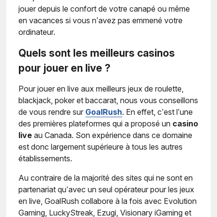
jouer depuis le confort de votre canapé ou même
en vacances si vous n’avez pas emmené votre
ordinateur.
Quels sont les meilleurs casinos
pour jouer en live ?
Pour jouer en live aux meilleurs jeux de roulette,
blackjack, poker et baccarat, nous vous conseillons
de vous rendre sur
GoalRush
. En effet, c’est l’une
des premières plateformes qui a proposé un
casino
live
au Canada. Son expérience dans ce domaine
est donc largement supérieure à tous les autres
établissements.
Au contraire de la majorité des sites qui ne sont en
partenariat qu’avec un seul opérateur pour les jeux
en live, GoalRush collabore à la fois avec Evolution
Gaming, LuckyStreak, Ezugi, Visionary iGaming et