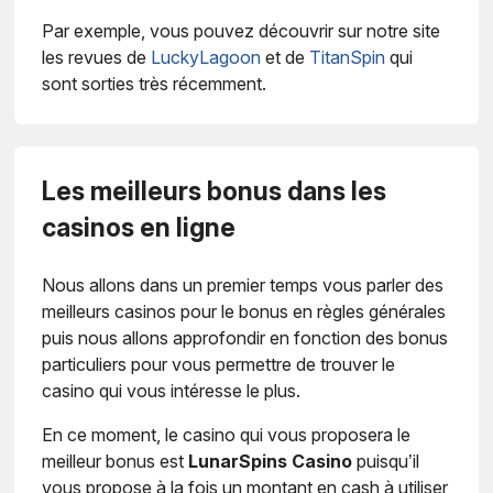
Par exemple, vous pouvez découvrir sur notre site
les revues de
LuckyLagoon
et de
TitanSpin
qui
sont sorties très récemment.
Les meilleurs bonus dans les
casinos en ligne
Nous allons dans un premier temps vous parler des
meilleurs casinos pour le bonus en règles générales
puis nous allons approfondir en fonction des bonus
particuliers pour vous permettre de trouver le
casino qui vous intéresse le plus.
En ce moment, le casino qui vous proposera le
meilleur bonus est
LunarSpins Casino
puisqu’il
vous propose à la fois un montant en cash à utiliser