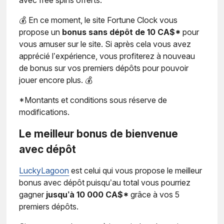
avec free spins offerts.
💰 En ce moment, le site Fortune Clock vous
propose un
bonus sans dépôt de 10 CA$*
pour
vous amuser sur le site. Si après cela vous avez
apprécié l’expérience, vous profiterez à nouveau
de bonus sur vos premiers dépôts pour pouvoir
jouer encore plus. 💰
*Montants et conditions sous réserve de
modifications.
Le meilleur bonus de bienvenue
avec dépôt
LuckyLagoon
est celui qui vous propose le meilleur
bonus avec dépôt puisqu’au total vous pourriez
gagner
jusqu’à 10 000 CA$*
grâce à vos 5
premiers dépôts.