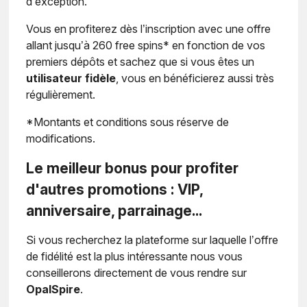
d’exception.
Vous en profiterez dès l’inscription avec une offre
allant jusqu’à 260 free spins* en fonction de vos
premiers dépôts et sachez que si vous êtes un
utilisateur fidèle
, vous en bénéficierez aussi très
régulièrement.
*Montants et conditions sous réserve de
modifications.
Le meilleur bonus pour profiter
d'autres promotions : VIP,
anniversaire, parrainage...
Si vous recherchez la plateforme sur laquelle l’offre
de fidélité est la plus intéressante nous vous
conseillerons directement de vous rendre sur
OpalSpire
.