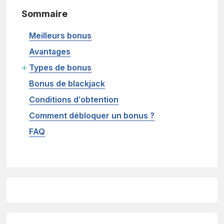
Sommaire
Meilleurs bonus
Avantages
+
Types de bonus
Bonus de blackjack
Conditions d’obtention
Comment débloquer un bonus ?
FAQ