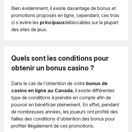
Bien évidemment, il existe davantage de bonus et
promotions proposés en ligne, cependant, ces trois
ci s’avère les
principaux
déblocables sur la plupart
des sites de jeux.
Quels sont les conditions pour
obtenir un bonus casino ?
Dans le cas de l’obtention de votre
bonus de
casino en ligne au Canada
, il existe différentes
type de conditions à prendre en compte afin de
pouvoir en bénéficier pleinement. En effet, pendant
de nombreuses années, les joueurs ont profité des
failles des conditions d’obtention des bonus pour
profiter illégalement de ces promotions.