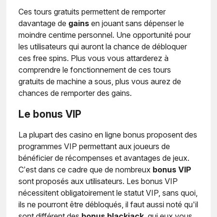
Ces tours gratuits permettent de remporter
davantage de
gains
en jouant sans dépenser le
moindre centime personnel. Une opportunité pour
les utilisateurs qui auront la chance de débloquer
ces free spins. Plus vous vous attarderez à
comprendre le fonctionnement de ces tours
gratuits de machine a sous, plus vous aurez de
chances de remporter des gains.
Le bonus VIP
La plupart des casino en ligne bonus proposent des
programmes VIP permettant aux joueurs de
bénéficier de récompenses et avantages de jeux.
C’est dans ce cadre que de nombreux
bonus VIP
sont proposés aux utilisateurs. Les bonus VIP
nécessitent obligatoirement le statut VIP, sans quoi,
ils ne pourront être débloqués, il faut aussi noté qu'il
sont différent des
bonus blackjack
, qui eux vous