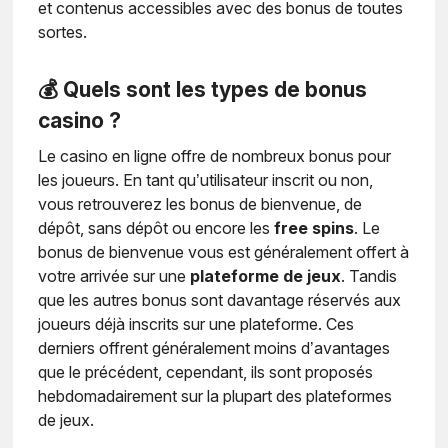
et contenus accessibles avec des bonus de toutes
sortes.
💰 Quels sont les types de bonus
casino ?
Le casino en ligne offre de nombreux bonus pour
les joueurs. En tant qu’utilisateur inscrit ou non,
vous retrouverez les bonus de bienvenue, de
dépôt, sans dépôt ou encore les
free spins
. Le
bonus de bienvenue vous est généralement offert à
votre arrivée sur une
plateforme de jeux
. Tandis
que les autres bonus sont davantage réservés aux
joueurs déjà inscrits sur une plateforme. Ces
derniers offrent généralement moins d’avantages
que le précédent, cependant, ils sont proposés
hebdomadairement sur la plupart des plateformes
de jeux.