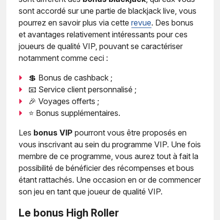
sont accordé sur une partie de blackjack live, vous
pourrez en savoir plus via cette
revue
. Des bonus
et avantages relativement intéressants pour ces
joueurs de qualité VIP, pouvant se caractériser
notamment comme ceci :
💲 Bonus de cashback ;
📧 Service client personnalisé ;
🎉 Voyages offerts ;
⭐ Bonus supplémentaires.
Les
bonus VIP
pourront vous être proposés en
vous inscrivant au sein du programme VIP. Une fois
membre de ce programme, vous aurez tout à fait la
possibilité de bénéficier des récompenses et bous
étant rattachés. Une occasion en or de commencer
son jeu en tant que joueur de qualité VIP.
Le bonus High Roller