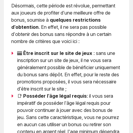
Désormais, cette période est révolue, permettant
aux joueurs de profiter d’une meilleure offre de
bonus, soumise à
quelques restrictions
d’obtention
. En effet, il ne sera pas possible
d’obtenir des bonus sans répondre à un certain
nombre de critères que voici ici :
🎰
Être inscrit sur le site de jeux
: sans une
inscription sur un site de jeux, il ne vous sera
généralement possible de bénéficier uniquement
du bonus sans dépôt. En effet, pour le reste des
promotions proposées, il vous sera nécessaire
d’être inscrit sur le site ;
📑
Posséder l’âge légal requis
: il vous sera
impératif de posséder l’âge légal requis pour
pouvoir continuer à jouer avec des bonus de
jeu. Sans cette caractéristique, vous ne pourrez
en aucun cas utiliser un bonus ou retirer son
contenu en argent réel, l'age minimum dépendra