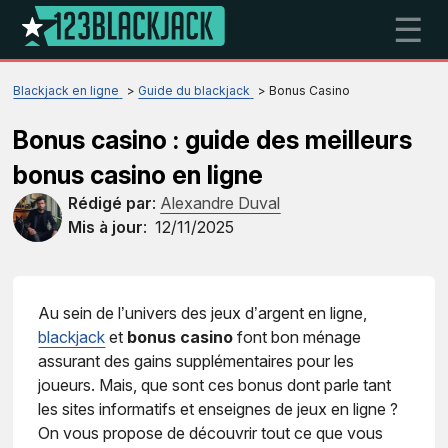
☰
Blackjack en ligne
Guide du blackjack
Bonus Casino
Bonus casino : guide des meilleurs
bonus casino en ligne
Rédigé par
:
Alexandre Duval
Mis à jour
:
12/11/2025
Au sein de l’univers des jeux d’argent en ligne,
blackjack
et
bonus casino
font bon ménage
assurant des gains supplémentaires pour les
joueurs. Mais, que sont ces bonus dont parle tant
les sites informatifs et enseignes de jeux en ligne ?
On vous propose de découvrir tout ce que vous