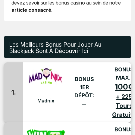
devez savoir sur les bonus casino au sein de notre
article consacré
.
Les Meilleurs Bonus Pour Jouer Au
Blackjack Sont À Découvrir Ici
BONUS
MAX.:
BONUS
100€
1ER
1.
DÉPÔT:
+ 225
Madnix
–
Tours
Gratuit
BONUS