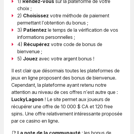
1)
Rendez-vous
sur la plateforme de votre
choix ;
2)
Choisissez
votre méthode de paiement
permettant l’obtention du bonus ;
3)
Patientez
le temps de la vérification de vos
informations personnelles ;
4)
Récupérez
votre code de bonus de
bienvenue ;
5)
Jouez
avec votre argent bonus !
Il est clair que désormais toutes les plateformes de
jeux en ligne proposent des bonus de bienvenue.
Cependant, la plateforme ayant retenu notre
attention au niveau de ces offres n’est autre que :
LuckyLagoon
! Le site permet aux joueurs de
récupérer une offre de 10 000 $ CA et 120 free
spins. Une offre relativement intéressante proposée
par ce casino en ligne.
📑
La note de la communauté
: les bonus de