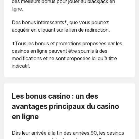
des meilleurs bonus pour jouer au blackjack en
ligne.
Des
bonus intéressants*
, que vous pourrez
acquérir en cliquant sur le lien de redirection.
*Tous les bonus et promotions proposées par les
casinos en ligne peuvent être soumis à des
modifications et ne sont proposées ici qu’à titre
indicatif.
Les bonus casino : un des
avantages principaux du casino
en ligne
Dès leur arrivée à la fin des années 90, les casinos