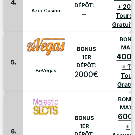
4.
DÉPÔT:
+ 20
Azur Casino
–
Tours
Gratuit
BON
MAX.
BONUS
400
1ER
5.
DÉPÔT:
+ 11
BeVegas
2000€
Tour
Gratu
BONU
MAX.
600
BONUS
1ER
+
6.
DÉPÔT: