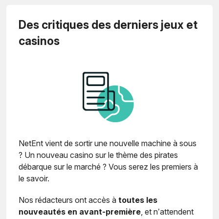
Des critiques des derniers jeux et
casinos
NetEnt vient de sortir une nouvelle machine à sous
? Un nouveau casino sur le thème des pirates
débarque sur le marché ? Vous serez les premiers à
le savoir.
Nos rédacteurs ont accès à
toutes les
nouveautés en avant-première
, et n’attendent