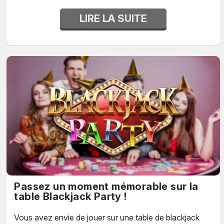
LIRE LA SUITE
Passez un moment mémorable sur la
table Blackjack Party !
Vous avez envie de jouer sur une table de blackjack