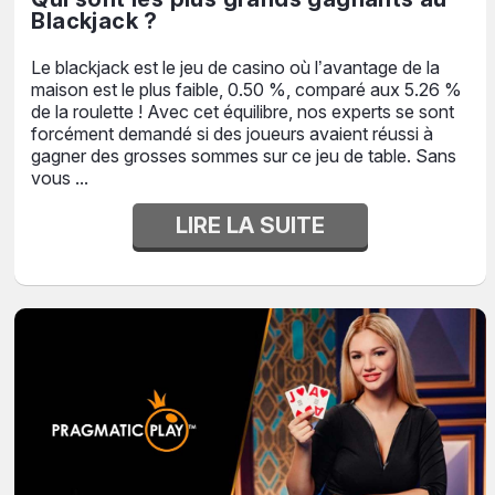
Blackjack ?
Le blackjack est le jeu de casino où l’avantage de la
maison est le plus faible, 0.50 %, comparé aux 5.26 %
de la roulette ! Avec cet équilibre, nos experts se sont
forcément demandé si des joueurs avaient réussi à
gagner des grosses sommes sur ce jeu de table. Sans
vous ...
LIRE LA SUITE