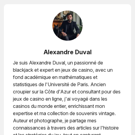
Alexandre Duval
Je suis Alexandre Duval, un passionné de
blackjack et expert en jeux de casino, avec un
fond académique en mathématiques et
statistiques de l'Université de Paris. Ancien
croupier sur la Côte d'Azur et consultant pour des
jeux de casino en ligne, j'ai voyagé dans les
casinos du monde entier, enrichissant mon
expertise et ma collection de souvenirs vintage.
Auteur et photographe, je partage mes
connaissances à travers des articles sur l'histoire