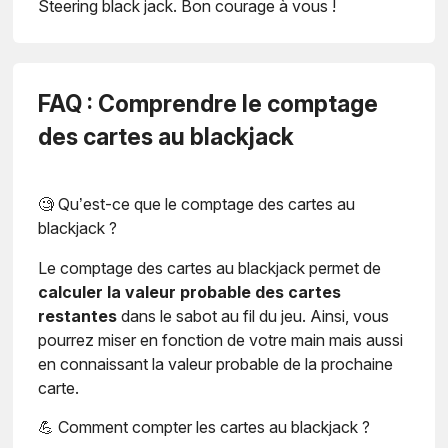
Steering black jack. Bon courage à vous !
FAQ : Comprendre le comptage
des cartes au blackjack
🧐 Qu’est-ce que le comptage des cartes au
blackjack ?
Le comptage des cartes au blackjack permet de
calculer la valeur probable des cartes
restantes
dans le sabot au fil du jeu. Ainsi, vous
pourrez miser en fonction de votre main mais aussi
en connaissant la valeur probable de la prochaine
carte.
💪 Comment compter les cartes au blackjack ?