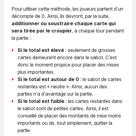
Pour utiliser cette méthode, les joueurs partent d’un
décompte de 0. Ainsi, ils devront, par la suite,
additionner ou soustraire chaque carte qui
sera tirée par le croupier
, à chaque tour pendant
la partie :
Si le total est élevé
: seulement de grosses
cartes demeurent encore dans le sabot. C’est
donc le moment propice pour placer des mises
plus importantes.
Si le total est autour de 0
: le sabot de cartes
restantes est « neutre ». Ainsi, aucun des
parties n’a d’avantage sur la partie.
Si le total est faible
: les cartes restantes dans
le sabot sont de petites cartes. Ainsi, il est
conseillé de placer des montants de mise moins
importants ou de, tout simplement, quitter la
partie.