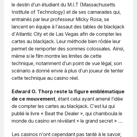
le destin d’un étudiant du M.I.T (Massachusetts
Institute of Technology) et de ses camarades qui,
entrainés par leur professeur Micky Rosa, se
lancent en équipe à l’assaut des tables de blackjack
d’Atlantic City et de Las Vegas afin de compter les
cartes au blackjack. Leur méthode bien rôdée leur
permet de remporter des sommes colossales. Ainsi,
même si le film montre les limites de cette
technique, notamment d’un point de vue légal, son
scénario a donné envie à plus d’un joueur de tenter
cette technique au casino réel.
Edward O. Thorp reste la figure emblématique
de ce mouvement
, étant celui ayant amené l’idée
de compter les cartes au blackjack. C’est lui qui
publié le livre « Beat the Dealer », qui chamboula le
monde du casino en révélant « le grand secret » …
Les casinos n’ont cependant pas tardé à le savoir,