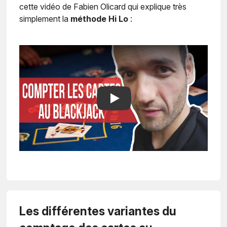
cette vidéo de Fabien Olicard qui explique très
simplement la
méthode Hi Lo
:
Play
Les différentes variantes du