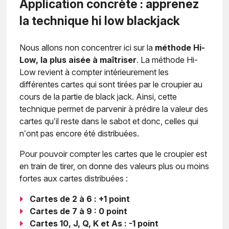
Application concrète : apprenez
la technique hi low blackjack
Nous allons non concentrer ici sur la
méthode Hi-
Low, la plus aisée à maîtriser
. La méthode Hi-
Low revient à compter intérieurement les
différentes cartes qui sont tirées par le croupier au
cours de la partie de black jack. Ainsi, cette
technique permet de parvenir à prédire la valeur des
cartes qu’il reste dans le sabot et donc, celles qui
n’ont pas encore été distribuées.
Pour pouvoir compter les cartes que le croupier est
en train de tirer, on donne des valeurs plus ou moins
fortes aux cartes distribuées :
Cartes de 2 à 6 : +1 point
Cartes de 7 à 9 : 0 point
Cartes 10, J, Q, K et As : -1 point