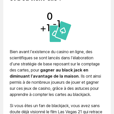
Bien avant l’existence du casino en ligne, des
scientifiques se sont lancés dans l’élaboration
d’une stratégie de base reposant sur le comptage
des cartes, pour
gagner au black jack en
diminuant l’avantage de la maison
. Ils ont ainsi
permis à de nombreux joueurs de jouer et gagner
sur ces jeux de casino, grâce à des astuces pour
apprendre à compter les cartes au blackjack.
Si vous êtes un fan de blackjack, vous avez sans
doute déjà visionné le film Las Vegas 21 qui retrace