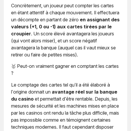
Concrètement, un joueur peut compter les cartes
en étant attentif à chaque mouvement. Il effectuera
un décompte en partant de zéro
en assignant des
valeurs (+1, 0 ou -1) aux cartes tirées par le
croupier
. Un score élevé avantagera les joueurs
(qui vont alors miser), et un score négatif
avantagera la banque (auquel cas il vaut mieux se
retirer ou faire de petites mises).
🥇 Peut-on vraiment gagner en comptant les cartes
?
Le comptage des cartes tel qu’il a été élaboré à
l’origine donnait un
avantage réel sur la banque
du casino
et permettait d’être rentable. Depuis, les
mesures de sécurité et les machines mises en place
par les casinos ont rendu la tâche plus difficile, mais
pas impossible comme en témoignent certaines
techniques modernes. Il faut cependant disposer