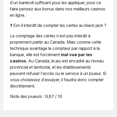
d’un bankroll suffisant pour les appliquer, pour ce
faire pensez aux bonus dans nos meilleurs casinos
en ligne.
❓ Est-il interdit de compter les cartes au black jack ?
Le comptage des cartes n’est pas interdit à
proprement parler au Canada. Mais comme cette
technique avantage le compteur par rapport à la
banque, elle est forcément
mal vue par les
casinos
. Au Canada, le jeu est encadré au niveau
provincial et territorial, et les établissements
peuvent refuser l’accès ou le service à un joueur. Si
vous choisissez d’essayer, il faudra donc compter
discrètement.
Note des joueurs : 9,87 / 10