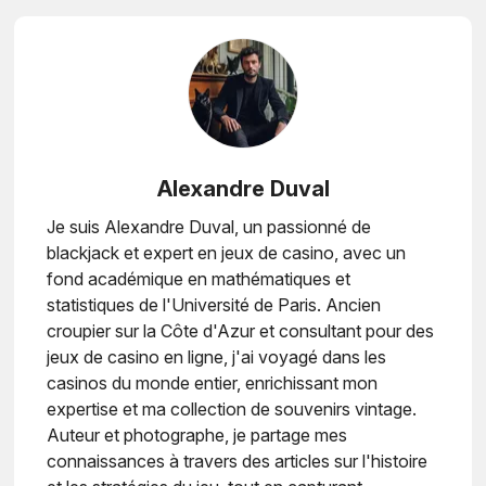
Alexandre Duval
Je suis Alexandre Duval, un passionné de
blackjack et expert en jeux de casino, avec un
fond académique en mathématiques et
statistiques de l'Université de Paris. Ancien
croupier sur la Côte d'Azur et consultant pour des
jeux de casino en ligne, j'ai voyagé dans les
casinos du monde entier, enrichissant mon
expertise et ma collection de souvenirs vintage.
Auteur et photographe, je partage mes
connaissances à travers des articles sur l'histoire