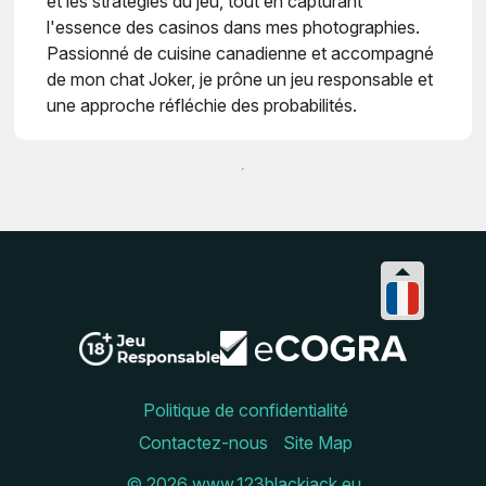
et les stratégies du jeu, tout en capturant
l'essence des casinos dans mes photographies.
Passionné de cuisine canadienne et accompagné
de mon chat Joker, je prône un jeu responsable et
une approche réfléchie des probabilités.
Politique de confidentialité
Contactez-nous
Site Map
© 2026 www.123blackjack.eu