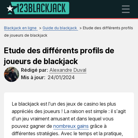
☰
Blackjack en ligne
Guide du blackjack
Etude des différents profils
de joueurs de blackjack
Etude des différents profils de
joueurs de blackjack
Rédigé par
:
Alexandre Duval
Mis à jour
:
24/01/2024
Le blackjack est l’un des jeux de casino les plus
appréciés des joueurs ! La raison est simple : il s’agit
d’un jeu vraiment amusant et dans lequel vous
pouvez gagner de
nombreux gains
grâce à
différentes stratégies. Avec le temps et la pratique,