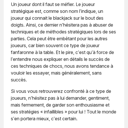
Un joueur dont il faut se méfier. Le joueur
stratégique est, comme son nom l’indique, un
joueur qui connait le blackjack sur le bout des
doigts. Ainsi, ce dernier n’hésitera pas à abuser de
techniques et de méthodes stratégiques lors de ses
parties. Cela peut être embêtant pour les autres
joueurs, car bien souvent ce type de joueur
fanfaronne à la table. Et le pire, c’est qu’à force de
l’entendre nous expliquer en détails le succès de
ces techniques de chocs, nous avons tendance à
vouloir les essayer, mais généralement, sans
succès.
Si vous vous retrouverez confronté à ce type de
joueurs, n’hésitez pas à lui demander, gentiment,
mais fermement, de garder son enthousiasme et
ses stratégies « infaillibles » pour lui ! Tout le monde
s’en portera mieux, c’est certain.