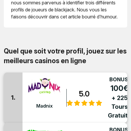
nous sommes parvenus à identifier trois différents
profils de joueurs de blackjack. Nous vous les
faisons découvrir dans cet article bourré d’humour.
Quel que soit votre profil, jouez sur les
meilleurs casinos en ligne
BONUS:
100€
5.0
1.
+ 225
Madnix
Tours
Gratuit
BONUS: