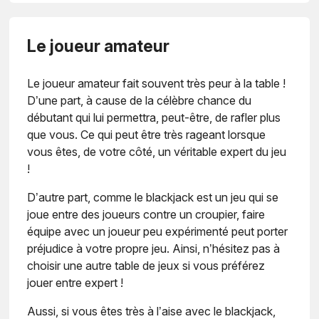
Le joueur amateur
Le joueur amateur fait souvent très peur à la table !
D’une part, à cause de la célèbre chance du
débutant qui lui permettra, peut-être, de rafler plus
que vous. Ce qui peut être très rageant lorsque
vous êtes, de votre côté, un véritable expert du jeu
!
D’autre part, comme le blackjack est un jeu qui se
joue entre des joueurs contre un croupier, faire
équipe avec un joueur peu expérimenté peut porter
préjudice à votre propre jeu. Ainsi, n’hésitez pas à
choisir une autre table de jeux si vous préférez
jouer entre expert !
Aussi, si vous êtes très à l’aise avec le blackjack,