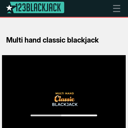
☰
Multi hand classic blackjack