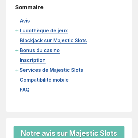
Sommaire
Avis
+
Ludothèque de jeux
Blackjack sur Majestic Slots
+
Bonus du casino
Inscription
+
Services de Majestic Slots
Compatibilité mobile
FAQ
Notre avis sur Majestic Slots