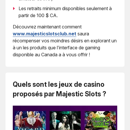
Les retraits minimum disponibles seulement à
partir de 100 $ CA.
Découvrez maintenant comment
www.majesticslotsclub.net
saura
récompenser vos moindres désirs en explorant un
à un les produits que l’interface de gaming
disponible au Canada a à vous offrir !
Quels sont les jeux de casino
proposés par Majestic Slots ?