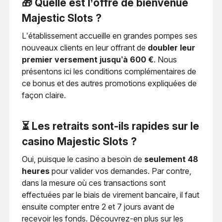
🎁 Quelle est l’offre de bienvenue
Majestic Slots ?
L’établissement accueille en grandes pompes ses
nouveaux clients en leur offrant de
doubler leur
premier versement jusqu’à 600 €
. Nous
présentons ici les conditions complémentaires de
ce bonus et des autres promotions expliquées de
façon claire.
⏳ Les retraits sont-ils rapides sur le
casino Majestic Slots ?
Oui, puisque le casino a besoin de
seulement 48
heures
pour valider vos demandes. Par contre,
dans la mesure où ces transactions sont
effectuées par le biais de virement bancaire, il faut
ensuite compter entre 2 et 7 jours avant de
recevoir les fonds. Découvrez-en plus sur les