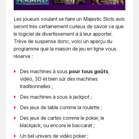
Les joueurs voulant se faire un Majestic Slots avis
seront très certainement curieux de savoir ce que
le logiciel de divertissement a à leur apporter.
Trêve de suspense donc, voici un aperçu du
programme que la maison de jeu en ligne vous
réserve :
Des machines à sous
pour tous goûts
,
vidéo, 3D et bien sûr des machines
traditionnelles ;
Des machines à sous à jackpot ;
Des jeux de table comme la roulette ;
Des jeux de cartes comme le poker, le
blackjack, ou encore le baccarat ;
Un bel univers de vidéo poker ;