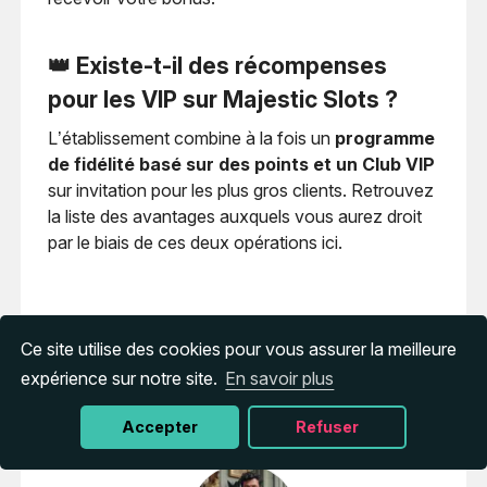
👑 Existe-t-il des récompenses
pour les VIP sur Majestic Slots ?
L’établissement combine à la fois un
programme
de fidélité basé sur des points et un Club VIP
sur invitation pour les plus gros clients. Retrouvez
la liste des avantages auxquels vous aurez droit
par le biais de ces deux opérations ici.
Ce site utilise des cookies pour vous assurer la meilleure
JOUER MAINTENANT
expérience sur notre site.
En savoir plus
Accepter
Refuser