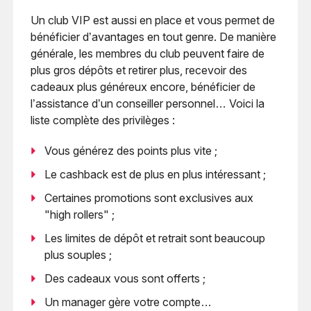
Un club VIP est aussi en place et vous permet de
bénéficier d’avantages en tout genre. De manière
générale, les membres du club peuvent faire de
plus gros dépôts et retirer plus, recevoir des
cadeaux plus généreux encore, bénéficier de
l’assistance d’un conseiller personnel… Voici la
liste complète des privilèges :
Vous générez des points plus vite ;
Le cashback est de plus en plus intéressant ;
Certaines promotions sont exclusives aux
"high rollers" ;
Les limites de dépôt et retrait sont beaucoup
plus souples ;
Des cadeaux vous sont offerts ;
Un manager gère votre compte…