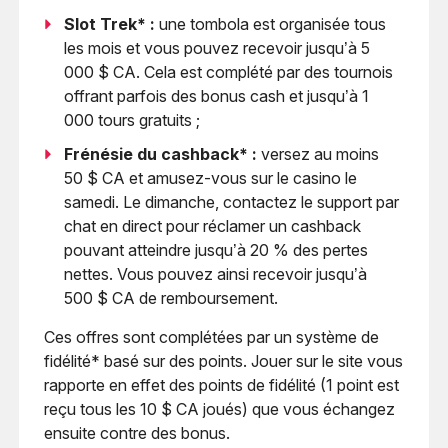
Slot Trek* :
une tombola est organisée tous
les mois et vous pouvez recevoir jusqu’à 5
000 $ CA. Cela est complété par des tournois
offrant parfois des bonus cash et jusqu’à 1
000 tours gratuits ;
Frénésie du cashback* :
versez au moins
50 $ CA et amusez-vous sur le casino le
samedi. Le dimanche, contactez le support par
chat en direct pour réclamer un cashback
pouvant atteindre jusqu’à 20 % des pertes
nettes. Vous pouvez ainsi recevoir jusqu’à
500 $ CA de remboursement.
Ces offres sont complétées par un système de
fidélité* basé sur des points. Jouer sur le site vous
rapporte en effet des points de fidélité (1 point est
reçu tous les 10 $ CA joués) que vous échangez
ensuite contre des bonus.