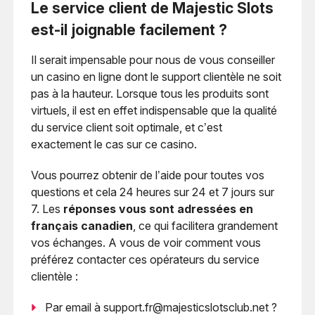
Le service client de Majestic Slots
est-il joignable facilement ?
Il serait impensable pour nous de vous conseiller
un casino en ligne dont le support clientèle ne soit
pas à la hauteur. Lorsque tous les produits sont
virtuels, il est en effet indispensable que la qualité
du service client soit optimale, et c’est
exactement le cas sur ce casino.
Vous pourrez obtenir de l’aide pour toutes vos
questions et cela 24 heures sur 24 et 7 jours sur
7. Les
réponses vous sont adressées en
français canadien
, ce qui facilitera grandement
vos échanges. A vous de voir comment vous
préférez contacter ces opérateurs du service
clientèle :
Par email à support.fr@majesticslotsclub.net ?