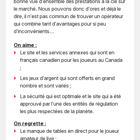
bonne vue d’ensemble des prestations à la clé sur
le marché. Nous pouvons donc d’ores et déjà le
dire, il n’est pas commun de trouver un opérateur
qui combine tant d’avantages pour si peu
d’inconvénients…
On aime :
Le site et les services annexes qui sont en
français canadien pour les joueurs au Canada
;
Les jeux d’argent qui sont offerts en grand
nombre et sont variés ;
La sécurité qui est optimale et le site qui a été
approuvé par l’une des entités de régulation
les plus respectées de la planète.
On regrette :
Le manque de tables en direct pour le joueur
amateur de live ;