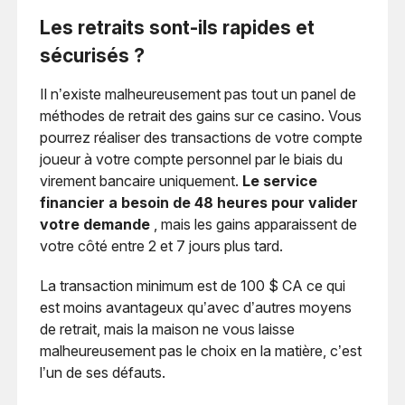
Les retraits sont-ils rapides et
sécurisés ?
Il n’existe malheureusement pas tout un panel de
méthodes de retrait des gains sur ce casino. Vous
pourrez réaliser des transactions de votre compte
joueur à votre compte personnel par le biais du
virement bancaire uniquement.
Le service
financier a besoin de 48 heures pour valider
votre demande
, mais les gains apparaissent de
votre côté entre 2 et 7 jours plus tard.
La transaction minimum est de 100 $ CA ce qui
est moins avantageux qu’avec d’autres moyens
de retrait, mais la maison ne vous laisse
malheureusement pas le choix en la matière, c’est
l’un de ses défauts.