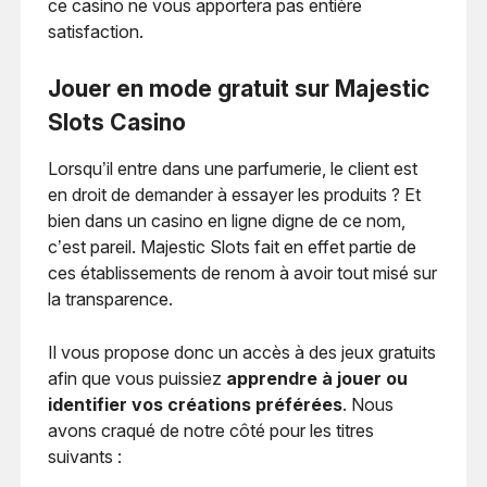
ce casino ne vous apportera pas entière
satisfaction.
Jouer en mode gratuit sur Majestic
Slots Casino
Lorsqu’il entre dans une parfumerie, le client est
en droit de demander à essayer les produits ? Et
bien dans un casino en ligne digne de ce nom,
c’est pareil. Majestic Slots fait en effet partie de
ces établissements de renom à avoir tout misé sur
la transparence.
Il vous propose donc un accès à des jeux gratuits
afin que vous puissiez
apprendre à jouer ou
identifier vos créations préférées
. Nous
avons craqué de notre côté pour les titres
suivants :