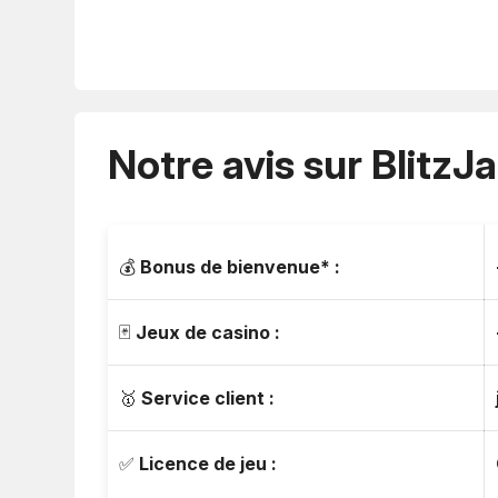
Notre avis sur BlitzJ
💰
Bonus de bienvenue* :
🃏
Jeux de casino :
🥇
Service client :
✅
Licence de jeu :