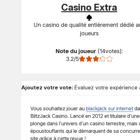
Casino Extra
Un casino de qualité entièrement dédié a
joueurs
Note du joueur
(14
votes):
3.2/5
Ajoutez votre vote:
Évaluez votre expérience
Vous souhaitez jouer au
blackjack sur internet
da
BlitzJack Casino. Lancé en 2012 et titulaire d’u
plonge dans l’univers d’un casino terrestre, mais
époustouflants qui le démarquent de sa concurr
site grâce à cette revue !