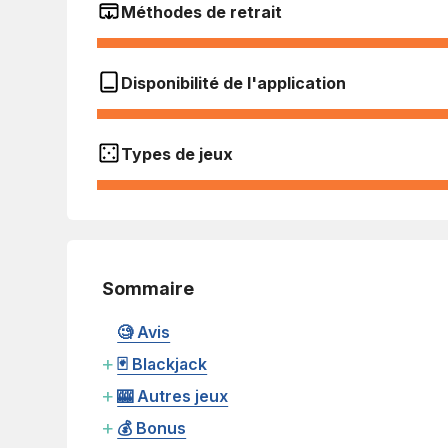
Méthodes de retrait
Disponibilité de l'application
Types de jeux
Sommaire
🧐 Avis
+
🃏 Blackjack
+
🎰 Autres jeux
+
💰 Bonus