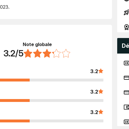
2023.
Note globale
Dé
3.2/5
3.2
3.2
3.2