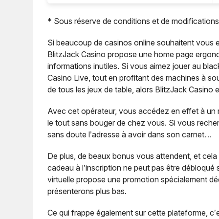
* Sous réserve de conditions et de modifications
Si beaucoup de casinos online souhaitent vous en
BlitzJack Casino propose une home page ergonom
informations inutiles. Si vous aimez jouer au black
Casino Live, tout en profitant des machines à sous
de tous les jeux de table, alors BlitzJack Casino e
Avec cet opérateur, vous accédez en effet à un mi
le tout sans bouger de chez vous. Si vous reche
sans doute l’adresse à avoir dans son carnet…
De plus, de beaux bonus vous attendent, et cela d
cadeau à l’inscription ne peut pas être débloqué 
virtuelle propose une promotion spécialement dé
présenterons plus bas.
Ce qui frappe également sur cette plateforme, c’e