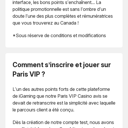
interface, les bons points s’enchaînent... La
politique promotionnelle est sans l’ombre d’un
doute l’une des plus complètes et rémunératrices
que vous trouverez au Canada !
*Sous réserve de conditions et modifications
Comment s’inscrire et jouer sur
Paris VIP ?
L’un des autres points forts de cette plateforme
de iGaming que notre Paris VIP Casino avis se
devait de retranscrire est la simplicité avec laquelle
le parcours client a été conçu.
Dès la création de notre compte test, nous avons