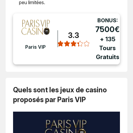
peu limitées.
BONUS:
7500€
3.3
+ 135
Paris VIP
Tours
Gratuits
Quels sont les jeux de casino
proposés par Paris VIP