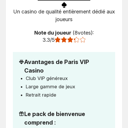
Un casino de qualité entièrement dédié aux
joueurs
Note du joueur
(8
votes):
3.3/5
Avantages de Paris VIP
Casino
Club VIP généreux
Large gamme de jeux
Retrait rapide
Le pack de bienvenue
comprend :