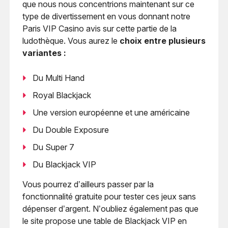
que nous nous concentrions maintenant sur ce
type de divertissement en vous donnant notre
Paris VIP Casino avis sur cette partie de la
ludothèque. Vous aurez le
choix entre plusieurs
variantes :
Du Multi Hand
Royal Blackjack
Une version européenne et une américaine
Du Double Exposure
Du Super 7
Du Blackjack VIP
Vous pourrez d’ailleurs passer par la
fonctionnalité gratuite pour tester ces jeux sans
dépenser d’argent. N’oubliez également pas que
le site propose une table de Blackjack VIP en