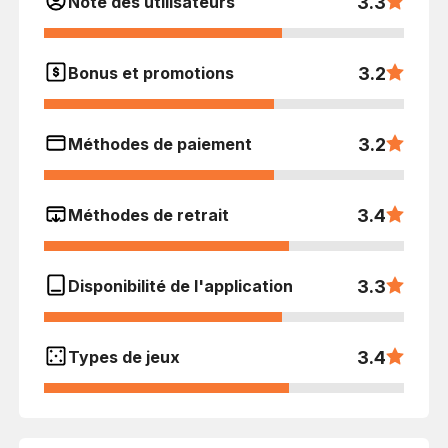
3.3
Note des utilisateurs
3.2
Bonus et promotions
3.2
Méthodes de paiement
3.4
Méthodes de retrait
3.3
Disponibilité de l'application
3.4
Types de jeux