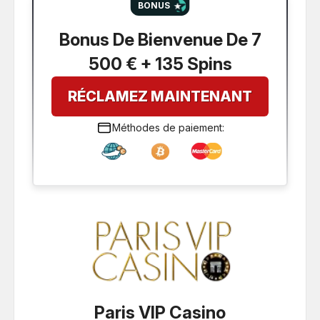
Bonus De Bienvenue De 7
500 € + 135 Spins
RÉCLAMEZ MAINTENANT
Méthodes de paiement:
Paris VIP Casino