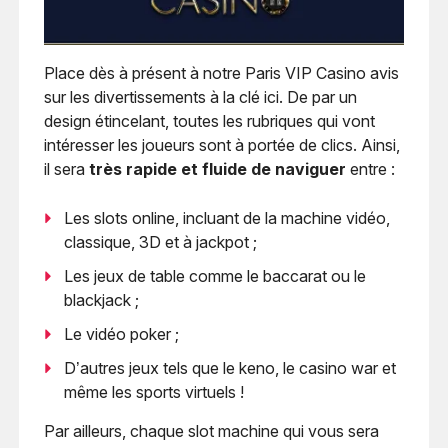
Place dès à présent à notre Paris VIP Casino avis
sur les divertissements à la clé ici. De par un
design étincelant, toutes les rubriques qui vont
intéresser les joueurs sont à portée de clics. Ainsi,
il sera
très rapide et fluide de naviguer
entre :
Les slots online, incluant de la machine vidéo,
classique, 3D et à jackpot ;
Les jeux de table comme le baccarat ou le
blackjack ;
Le vidéo poker ;
D’autres jeux tels que le keno, le casino war et
même les sports virtuels !
Par ailleurs, chaque slot machine qui vous sera