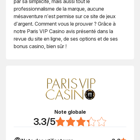
par sa simplicité, mais aussi tout le
professionnalisme de la marque, aucune
mésaventure n’est permise sur ce site de jeux
d’argent. Comment vous le prouver ? Grâce à
notre Paris VIP Casino avis présenté dans la
revue du site en ligne, de ses options et de ses
bonus casino, bien sûr !
Note globale
3.3/5