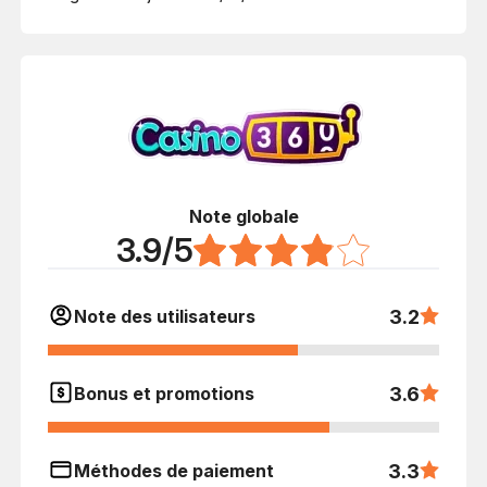
Note globale
3.9/5
3.2
Note des utilisateurs
3.6
Bonus et promotions
3.3
Méthodes de paiement