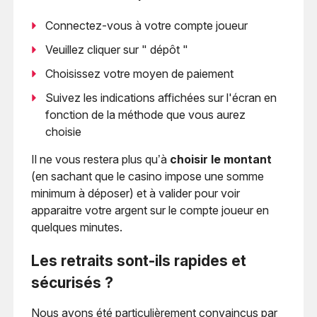
Connectez-vous à votre compte joueur
Veuillez cliquer sur " dépôt "
Choisissez votre moyen de paiement
Suivez les indications affichées sur l'écran en
fonction de la méthode que vous aurez
choisie
Il ne vous restera plus qu’à
choisir le montant
(en sachant que le casino impose une somme
minimum à déposer) et à valider pour voir
apparaitre votre argent sur le compte joueur en
quelques minutes.
Les retraits sont-ils rapides et
sécurisés ?
Nous avons été particulièrement convaincus par