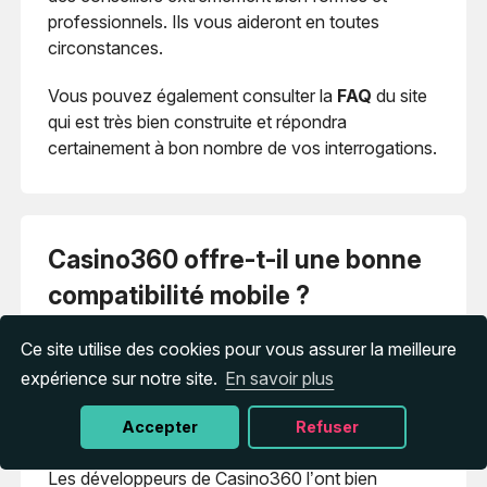
professionnels. Ils vous aideront en toutes
circonstances.
Vous pouvez également consulter la
FAQ
du site
qui est très bien construite et répondra
certainement à bon nombre de vos interrogations.
Casino360 offre-t-il une bonne
compatibilité mobile ?
Ce site utilise des cookies pour vous assurer la meilleure
Généralement, les joueurs d’aujourd’hui sont très
souvent sur leurs smartphones. C’est, en effet,
expérience sur notre site.
En savoir plus
beaucoup plus rapide et accessible qu’un
Accepter
Refuser
ordinateur qui vous oblige à rester sur place.
Les développeurs de Casino360 l’ont bien