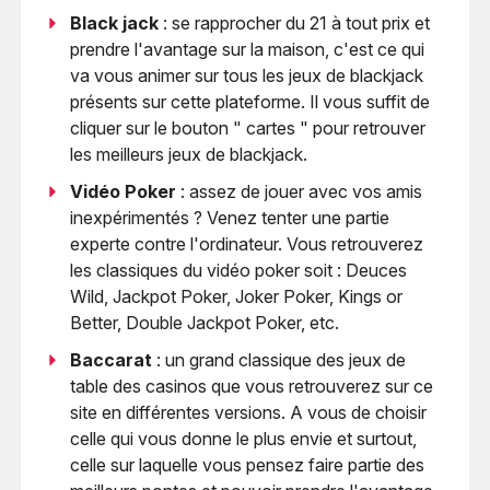
Black jack
: se rapprocher du 21 à tout prix et
prendre l'avantage sur la maison, c'est ce qui
va vous animer sur tous les jeux de blackjack
présents sur cette plateforme. Il vous suffit de
cliquer sur le bouton " cartes " pour retrouver
les meilleurs jeux de blackjack.
Vidéo Poker
: assez de jouer avec vos amis
inexpérimentés ? Venez tenter une partie
experte contre l'ordinateur. Vous retrouverez
les classiques du vidéo poker soit : Deuces
Wild, Jackpot Poker, Joker Poker, Kings or
Better, Double Jackpot Poker, etc.
Baccarat
: un grand classique des jeux de
table des casinos que vous retrouverez sur ce
site en différentes versions. A vous de choisir
celle qui vous donne le plus envie et surtout,
celle sur laquelle vous pensez faire partie des