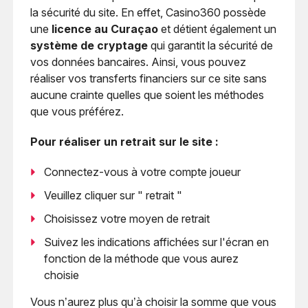
la sécurité du site. En effet, Casino360 possède
une
licence au Curaçao
et détient également un
système de cryptage
qui garantit la sécurité de
vos données bancaires. Ainsi, vous pouvez
réaliser vos transferts financiers sur ce site sans
aucune crainte quelles que soient les méthodes
que vous préférez.
Pour réaliser un retrait sur le site :
Connectez-vous à votre compte joueur
Veuillez cliquer sur " retrait "
Choisissez votre moyen de retrait
Suivez les indications affichées sur l'écran en
fonction de la méthode que vous aurez
choisie
Vous n’aurez plus qu’à choisir la somme que vous