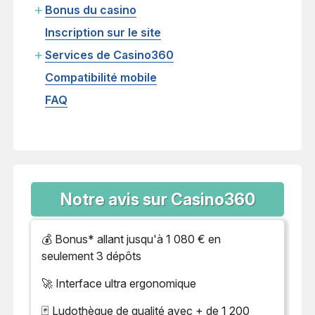
+
Bonus du casino
Inscription sur le site
+
Services de Casino360
Compatibilité mobile
FAQ
Notre avis sur Casino360
💰 Bonus* allant jusqu'à 1 080 € en
seulement 3 dépôts
🚀 Interface ultra ergonomique
🃏 Ludothèque de qualité avec + de 1 200