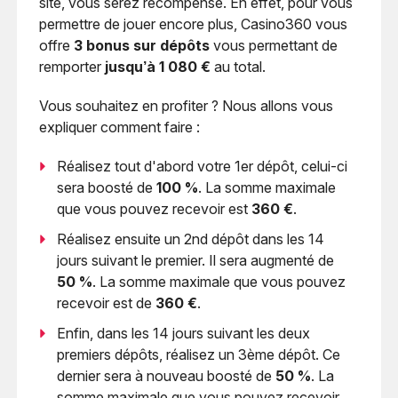
site, vous serez récompensé. En effet, pour vous
permettre de jouer encore plus, Casino360 vous
offre
3 bonus sur dépôts
vous permettant de
remporter
jusqu’à 1 080 €
au total.
Vous souhaitez en profiter ? Nous allons vous
expliquer comment faire :
Réalisez tout d'abord votre 1er dépôt, celui-ci
sera boosté de
100 %
. La somme maximale
que vous pouvez recevoir est
360 €
.
Réalisez ensuite un 2nd dépôt dans les 14
jours suivant le premier. Il sera augmenté de
50 %
. La somme maximale que vous pouvez
recevoir est de
360 €
.
Enfin, dans les 14 jours suivant les deux
premiers dépôts, réalisez un 3ème dépôt. Ce
dernier sera à nouveau boosté de
50 %
. La
somme maximale que vous pouvez recevoir