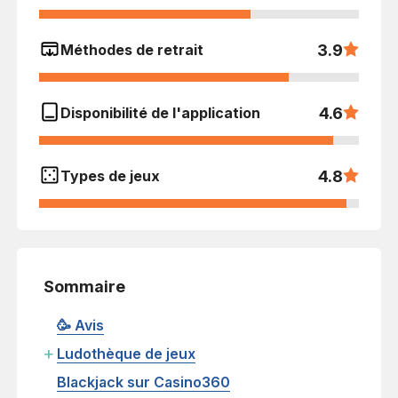
3.9
Méthodes de retrait
4.6
Disponibilité de l'application
4.8
Types de jeux
Sommaire
🥳 Avis
+
Ludothèque de jeux
Blackjack sur Casino360