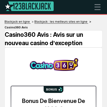
☰
Blackjack en ligne
Blackjack : les meilleurs sites en ligne
Casino360 Avis
Casino360 Avis : Avis sur un
nouveau casino d’exception
Bonus De Bienvenue De