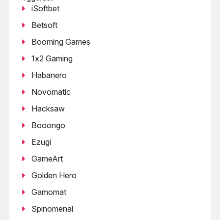
iSoftbet
Betsoft
Booming Games
1x2 Gaming
Habanero
Novomatic
Hacksaw
Booongo
Ezugi
GameArt
Golden Hero
Gamomat
Spinomenal