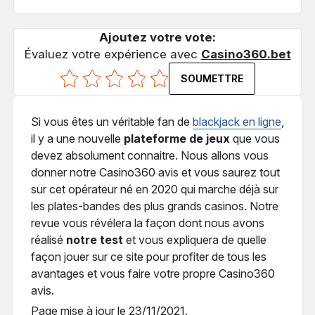
Ajoutez votre vote:
Évaluez votre expérience avec
Casino360.bet
SOUMETTRE
Si vous êtes un véritable fan de
blackjack en ligne
,
il y a une nouvelle
plateforme de jeux
que vous
devez absolument connaitre. Nous allons vous
donner notre Casino360 avis et vous saurez tout
sur cet opérateur né en 2020 qui marche déjà sur
les plates-bandes des plus grands casinos. Notre
revue vous révélera la façon dont nous avons
réalisé
notre test
et vous expliquera de quelle
façon jouer sur ce site pour profiter de tous les
avantages et vous faire votre propre Casino360
avis.
Page mise à jour le 23/11/2021.