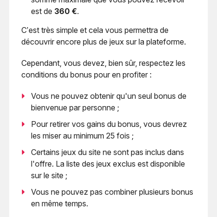
est de
360 €
.
C’est très simple et cela vous permettra de
découvrir encore plus de jeux sur la plateforme.
Cependant, vous devez, bien sûr, respectez les
conditions du bonus pour en profiter :
Vous ne pouvez obtenir qu'un seul bonus de
bienvenue par personne ;
Pour retirer vos gains du bonus, vous devrez
les miser au minimum 25 fois ;
Certains jeux du site ne sont pas inclus dans
l'offre. La liste des jeux exclus est disponible
sur le site ;
Vous ne pouvez pas combiner plusieurs bonus
en même temps.