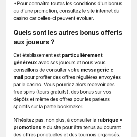
*Pour connaître toutes les conditions d'un bonus
ou d'une promotion, consultez le site internet du
casino car celles-ci peuvent évoluer.
Quels sont les autres bonus offerts
aux joueurs ?
Cet établissement est
particulièrement
généreux
avec ses joueurs et nous vous
conseillons de consulter votre
messagerie e-
mail
pour profiter des offres régulières envoyées
par le casino. Vous pourriez alors recevoir des
free spins (tours gratuits), des bonus sur vos
dépôts et même des offres pour les parieurs
sportifs sur la partie bookmaker.
N’hésitez pas, non plus, à consulter la
rubrique «
promotions »
du site pour être tenus au courant
des offres ponctuelles et des tournois organisés.