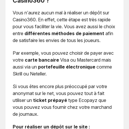
Casino360 ?
Vous n’aurez aucun mal à réaliser un dépôt sur
Casino360. En effet, cette étape est très rapide
pour vous faciliter la vie. Vous avez aussi le choix
entre
différentes méthodes de paiement
afin
de satisfaire les envies de tous les joueurs.
Par exemple, vous pouvez choisir de payer avec
votre
carte bancaire
Visa ou Mastercard mais
aussi via un
portefeuille électronique
comme
Skrill ou Neteller.
Si vous êtes encore plus préoccupé par votre
anonymat sur le net, vous pouvez tout à fait
utiliser un
ticket prépayé
type Ecopayz que
vous pouvez vous fournir chez votre marchand
de journaux.
Pour réaliser un dépôt sur le site :