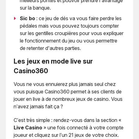
meilleurs pontes et pouvoir prendre l'avantage
sur la banque.
Sic bo
: ce jeu de dés va vous faire perdre les
pédales mais vous pouvez toujours compter
sur les gentilles croupières pour vous expliquer
le fonctionnement du jeu ou vous permettre
de retenter d'autres parties.
Les jeux en mode live sur
Casino360
Vous ne vous ennuierez plus jamais seul chez
vous puisque Casino360 permet à ses clients de
jouer en live à de nombreux jeux de casino. Vous
n’avez jamais fait ça ?
C’est très simple : rendez-vous dans la section «
Live Casino
» une fois connecté à votre compte
joueur et cliquez sur l’un 21 jeux de votre choix.