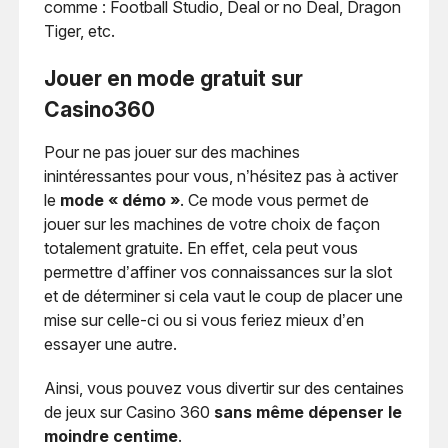
comme : Football Studio, Deal or no Deal, Dragon
Tiger, etc.
Jouer en mode gratuit sur
Casino360
Pour ne pas jouer sur des machines
inintéressantes pour vous, n’hésitez pas à activer
le
mode « démo »
. Ce mode vous permet de
jouer sur les machines de votre choix de façon
totalement gratuite. En effet, cela peut vous
permettre d’affiner vos connaissances sur la slot
et de déterminer si cela vaut le coup de placer une
mise sur celle-ci ou si vous feriez mieux d’en
essayer une autre.
Ainsi, vous pouvez vous divertir sur des centaines
de jeux sur Casino 360
sans même dépenser le
moindre centime
.